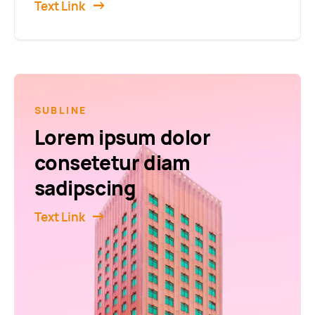
Text Link
SUBLINE
Lorem ipsum dolor
consetetur diam
sadipscing
Text Link