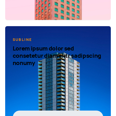
SUBLINE
Lorem ipsum dolor sed
consetetur diam elitr sadipscing
nonumy