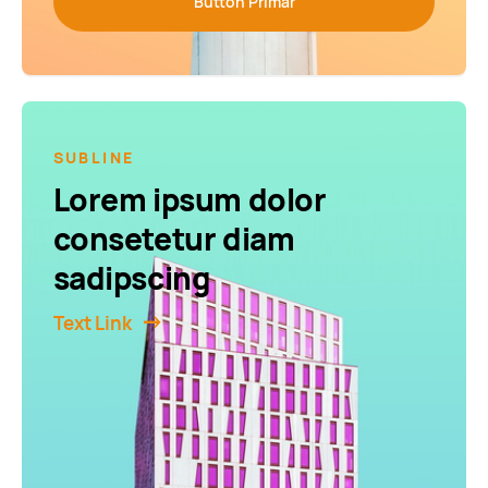
Button Primär
SUBLINE
Lorem ipsum dolor
consetetur diam
sadipscing
Text Link