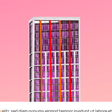
g
elitr, sed diam nonumy eirmod tempor invidunt ut labore e