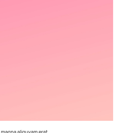
t magna aliquyam erat.