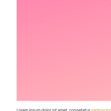
Lorem ipsum dolor sit amet, consetetur
sadipscin