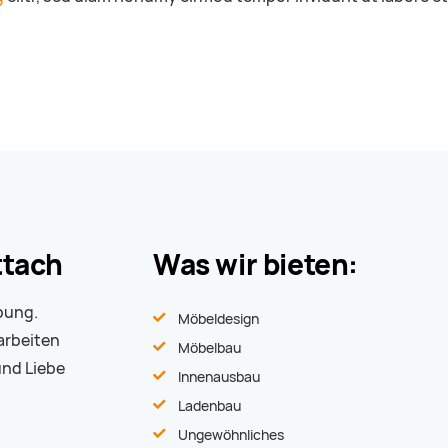
ttach
Was wir bieten:
bung.
Möbeldesign
arbeiten
Möbelbau
und Liebe
Innenausbau
Ladenbau
Ungewöhnliches