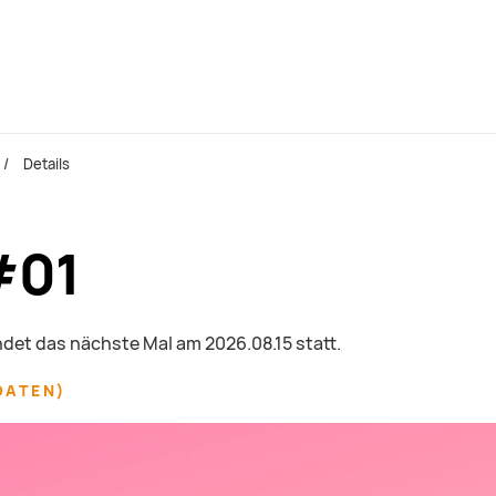
Details
#01
indet das nächste Mal am
2026.08.15
statt.
DATEN
)